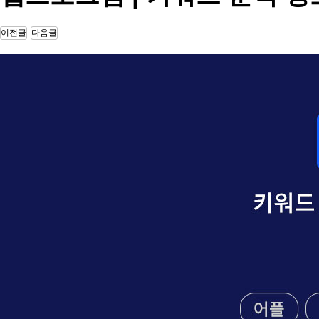
10.00
장기 요양 기관 정보제공 안드로이드 앱 …
사장님의 경험에서 우러나온 순조롭고 깔끔한 일 진행으로 잘 마무리…
이전글
다음글
10.00
위치 기반 식당 정보 제공 및 메뉴판 제…
까다로운 부분이 있었는데도, 전부 잘 맞춰서 제작해주셨습니다. …
10.00
데이팅 하이브리드 앱 디자인 및 개발
기술에 대한 전문성을 가진 대표님이 직접 계약과 조율을 해서 좋았…
10.00
o2o 해외 통역 가이드 매칭 앱 서비스…
좀 늦기는 했지만 생각보다 더 잘 만들어 주었습니다. 만들다보니 …
10.00
제지 판매 웹 및 모바일앱 쇼핑몰 구축
빠른 시일 내에 웹, 모바일, 안드로이드, 애플 애플리케이션까지 …